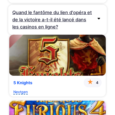
Quand le fantôme du lien d'opéra et
de la victoire a-t-il été lancé dans
les casinos en ligne?
5 Knights
4
Nextgen