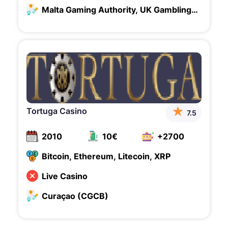
Malta Gaming Authority, UK Gambling
Commission, Swedish Gambling
Authority
Tortuga Casino
7.5
2010
10€
+2700
Bitcoin, Ethereum, Litecoin, XRP
Live Casino
Curaçao (CGCB)