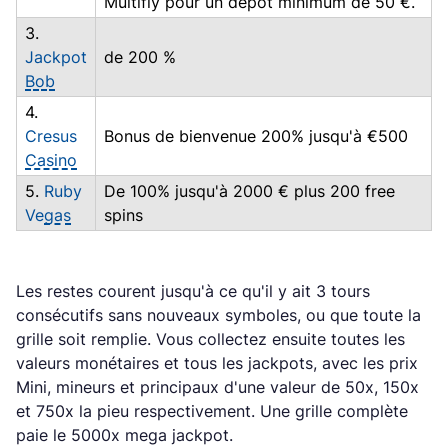
Multifly pour un dépôt minimum de 50 €.
3.
Jackpot
de 200 %
Bob
4.
Cresus
Bonus de bienvenue 200% jusqu'à €500
Casino
5.
Ruby
De 100% jusqu'à 2000 € plus 200 free
Vegas
spins
Les restes courent jusqu'à ce qu'il y ait 3 tours
consécutifs sans nouveaux symboles, ou que toute la
grille soit remplie. Vous collectez ensuite toutes les
valeurs monétaires et tous les jackpots, avec les prix
Mini, mineurs et principaux d'une valeur de 50x, 150x
et 750x la pieu respectivement. Une grille complète
paie le 5000x mega jackpot.