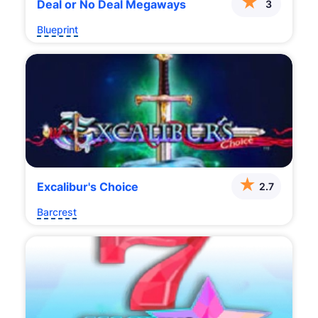
Deal or No Deal Megaways
3
Blueprint
Excalibur's Choice
2.7
Barcrest