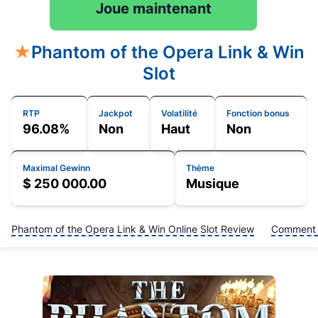
Joue maintenant
Phantom of the Opera Link & Win
Slot
RTP
Jackpot
Volatilité
Fonction bonus
96.08%
Non
Haut
Non
Maximal Gewinn
Thème
$ 250 000.00
Musique
Phantom of the Opera Link & Win Online Slot Review
Comment j