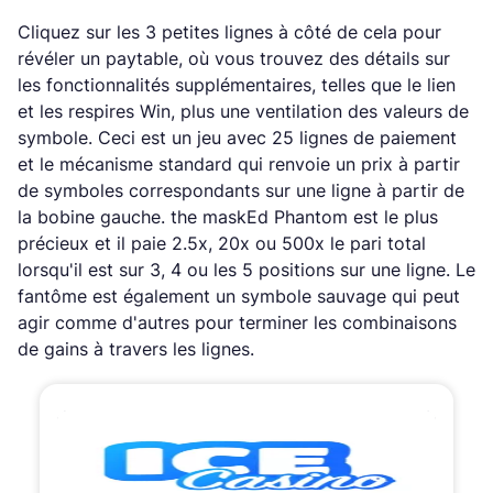
Cliquez sur les 3 petites lignes à côté de cela pour
révéler un paytable, où vous trouvez des détails sur
les fonctionnalités supplémentaires, telles que le lien
et les respires Win, plus une ventilation des valeurs de
symbole. Ceci est un jeu avec 25 lignes de paiement
et le mécanisme standard qui renvoie un prix à partir
de symboles correspondants sur une ligne à partir de
la bobine gauche. the maskEd Phantom est le plus
précieux et il paie 2.5x, 20x ou 500x le pari total
lorsqu'il est sur 3, 4 ou les 5 positions sur une ligne. Le
fantôme est également un symbole sauvage qui peut
agir comme d'autres pour terminer les combinaisons
de gains à travers les lignes.