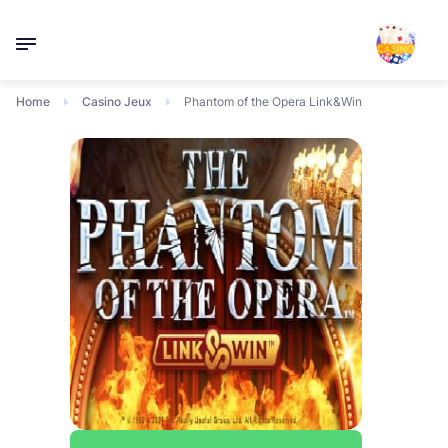
Home
Casino Jeux
Phantom of the Opera Link&Win