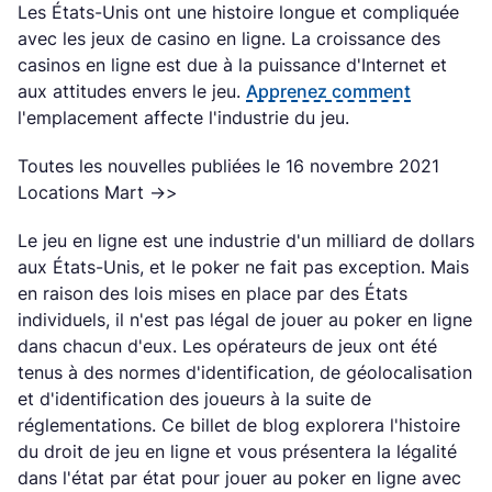
Les États-Unis ont une histoire longue et compliquée
avec les jeux de casino en ligne. La croissance des
casinos en ligne est due à la puissance d'Internet et
aux attitudes envers le jeu.
Apprenez comment
l'emplacement affecte l'industrie du jeu.
Toutes les nouvelles publiées le 16 novembre 2021
Locations Mart ->>
Le jeu en ligne est une industrie d'un milliard de dollars
aux États-Unis, et le poker ne fait pas exception. Mais
en raison des lois mises en place par des États
individuels, il n'est pas légal de jouer au poker en ligne
dans chacun d'eux. Les opérateurs de jeux ont été
tenus à des normes d'identification, de géolocalisation
et d'identification des joueurs à la suite de
réglementations. Ce billet de blog explorera l'histoire
du droit de jeu en ligne et vous présentera la légalité
dans l'état par état pour jouer au poker en ligne avec