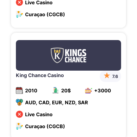
Live Casino
Curaçao (CGCB)
King Chance Casino
7.6
2010
20$
+3000
AUD, CAD, EUR, NZD, SAR
Live Casino
Curaçao (CGCB)